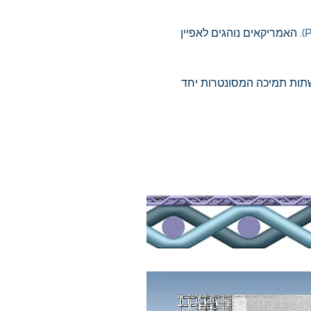
נהוג להגדיר מדיית סינון לפי גודל החורים במיקרון, וביכולת מעבר האוויר/נוזל דרך המדייה (PERMEABILITY). האמריקאים נוהגים לאפיין
סינון, רשת הגנה ורשתות תמיכה המסונטרות יחד