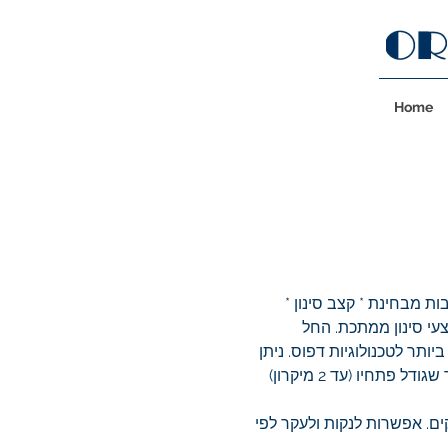
Home
ות מבחינת * קצב סינון *
צעי סינון ממתכת. החל
יותר לטכנולוגיות דפוס. ניתן
לקבל רשתות מנירוסטה 316, 904, הסטלוי ועוד. יש חשיבות רבה לאיכות הייצור ובקרת הטיב כדי לקבל מוצר שגודל פתחיו (עד 2 מיקרון)
ים. אפשרות לנקות ולעקר לפי