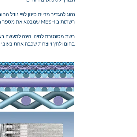
רשתות ב MESH שמבטא את מספר החורים באינץ' רבוע.
בחום ולחץ ויוצרות שכבה אחת בעובי 1.5-3 מ"מ בעלת חוזק מבני ועמידות רבה.