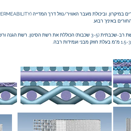
רשת מסונטרת לסינון הינה למעשה רשת רב-שכבתית (3-5 שכבות) הכוללת את רשת ה